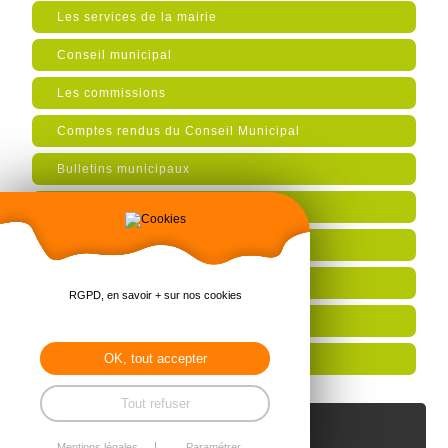
Les services de la mairie
Conseil municipal
Les commissions
Comptes rendus du Conseil Municipal
Bulletins municipaux
Les démarches administratives
Travaux et projets
Urbanisme
RGPD, en savoir + sur nos cookies
Intercommunalité
OK, tout accepter
Actualités
Tout refuser
AGENDA
Mentions légales
Paramétrer