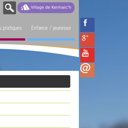
s pratiques
Enfance / jeunesse