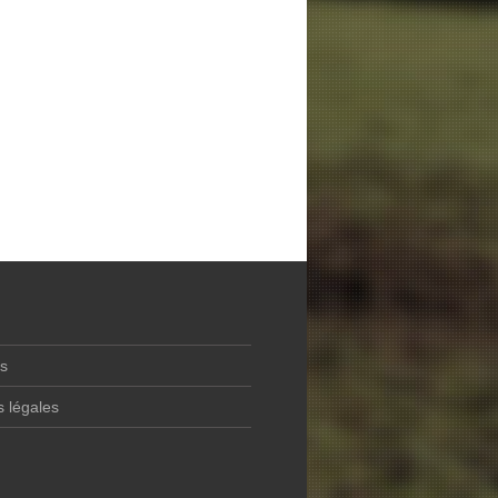
és
 légales