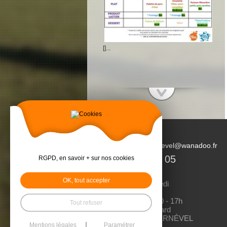
[]...
mairie.plouguernevel@wanadoo.fr
02 96 36 09 05
RGPD, en savoir + sur nos cookies
OK, tout accepter
Du lundi au vendredi
Matin: 9h à 12h30
Après-midi : 13h30 - 17h
Tout refuser
1 rue Emile Bouetard
22 110 PLOUGUERNÉVEL
Mentions légales
Paramétrer