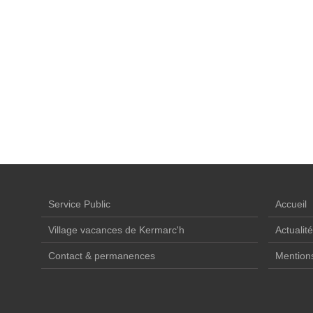
Service Public
Accueil
Village vacances de Kermarc'h
Actualit
Contact & permanences
Mentions