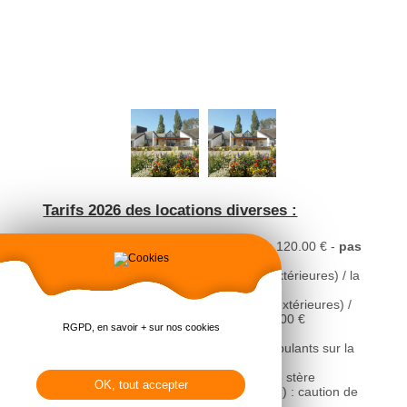
Tarifs 2026 des locations diverses :
- Location Box (Ancien CE de l'Hôpital) : 120.00 € -
pas
de disponibilité actuellement
- Location de Barrières (privés ou asso extérieures) / la
barrière : 2.00 € / Caution : 80 €
- Location de Panneaux (privés ou asso extérieures) /
le panneau par jour : gratuit / Caution 38.00 €
RGPD, en savoir + sur nos cookies
- Fourniture électricité : 15.00 €
(Forfait mensuel pour les marchands ambulants sur la
place de l’église)
- Bois à débiter et à emmener : 20.00 € le stère
OK, tout accepter
- Rampe d'accessibilité ( location gratuite ) : caution de
505 €