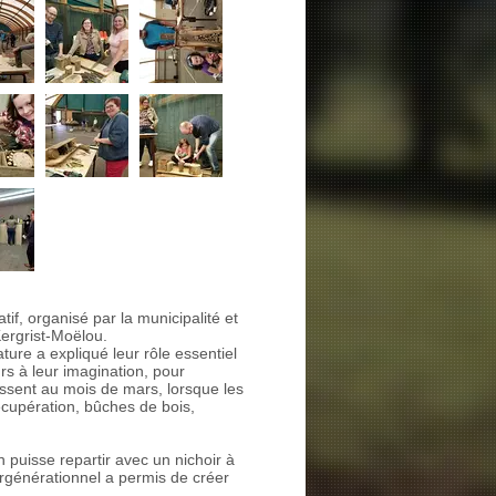
tif, organisé par la municipalité et
ergrist-Moëlou.
ture a expliqué leur rôle essentiel
urs à leur imagination, pour
issent au mois de mars, lorsque les
récupération, bûches de bois,
 puisse repartir avec un nichoir à
tergénérationnel a permis de créer